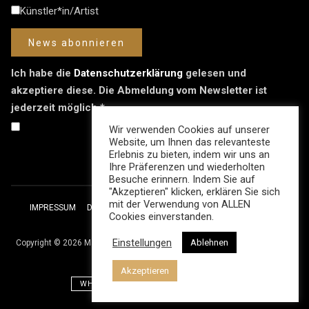
Künstler*in/Artist
Ich habe die
Datenschutzerklärung
gelesen und
akzeptiere diese. Die Abmeldung vom Newsletter ist
jederzeit möglich.*
Wir verwenden Cookies auf unserer
Website, um Ihnen das relevanteste
Erlebnis zu bieten, indem wir uns an
Ihre Präferenzen und wiederholten
Besuche erinnern. Indem Sie auf
"Akzeptieren" klicken, erklären Sie sich
mit der Verwendung von ALLEN
IMPRESSUM
DATENSCHUTZ
AUSSTELLUNGSBEDINGUNGEN
Cookies einverstanden.
NEWSLETTER
Einstellungen
Ablehnen
Copyright © 2026
Maruan Bahrour | The Stage Gallery.
All rights reserved.
Akzeptieren
WHATSAPP
BLUESKY