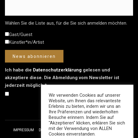
Wählen Sie die Liste aus, für die Sie sich anmelden möchten.
Gast/Guest
Künstler*in/Artist
Ich habe die
Datenschutzerklärung
gelesen und
akzeptiere diese. Die Abmeldung vom Newsletter ist
jederzeit möglich.*
Wir verwenden Cookies auf unserer
Website, um Ihnen das relevanteste
Erlebnis zu bieten, indem wir uns an
Ihre Präferenzen und wiederholten
Besuche erinnern. Indem Sie auf
"Akzeptieren" klicken, erklären Sie sich
mit der Verwendung von ALLEN
IMPRESSUM
DATENSCHUTZ
AUSSTELLUNGSBEDINGUNGEN
Cookies einverstanden.